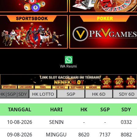
WA Resmi